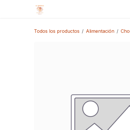
Ir al contenido
Inicio
Tienda
Cita
Contácteno
Todos los productos
Alimentación
Cho