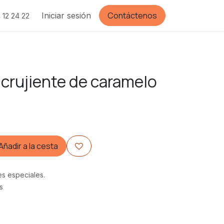
Contáctenos
Iniciar sesión
 12 24 22
crujiente de caramelo
Añadir a la cesta
es especiales.
s