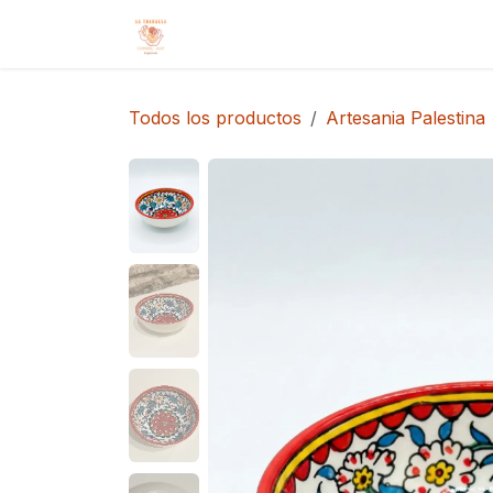
Ir al contenido
Inicio
Tienda
Cita
Contácteno
Todos los productos
Artesania Palestina