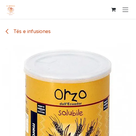
Ir al contenido
Tés e infusiones