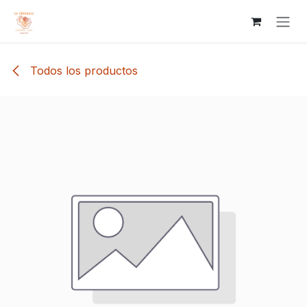
Ir al contenido
Todos los productos