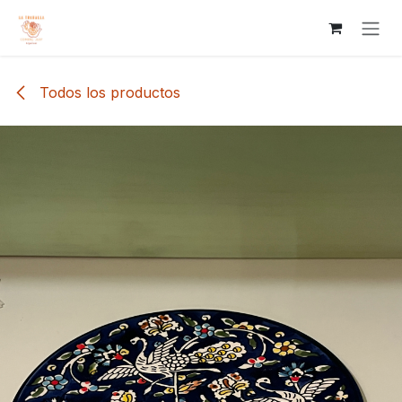
Ir al contenido
Todos los productos