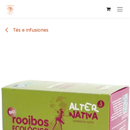
Ir al contenido
Tés e infusiones