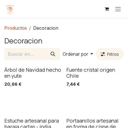
Ir al contenido
Productos
Decoracion
Decoracion
Ordenar por
Filtros
Árbol de Navidad hecho
Fuente cristal origen
en yute
Chile
20,66
€
7,44
€
Estuche artesanal para
Portaanillos artesanal
baraja cartas - india
en forma de cisne de