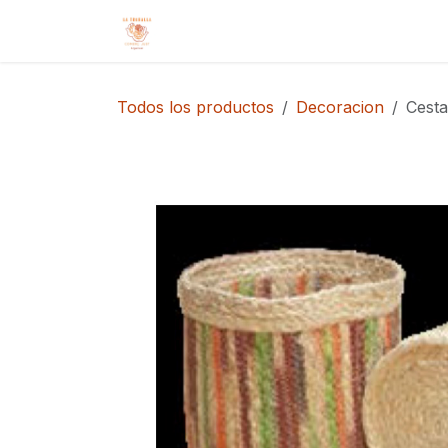
Ir al contenido
Inicio
Tienda
Cita
Contácteno
Todos los productos
Decoracion
Cesta