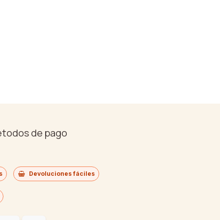
étodos de pago
s
Devoluciones fáciles