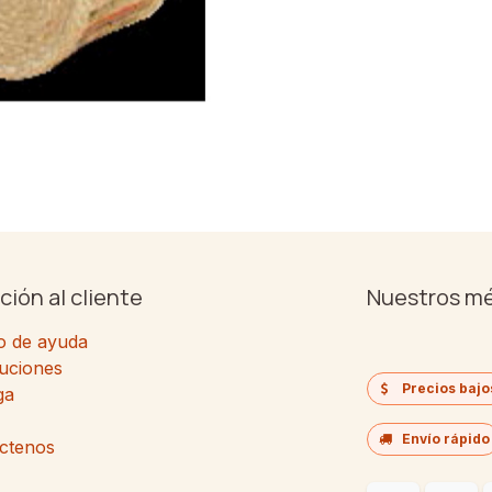
ción al cliente
Nuestros m
o de ayuda
uciones
Precios bajo
ga
Envío rápido
ctenos