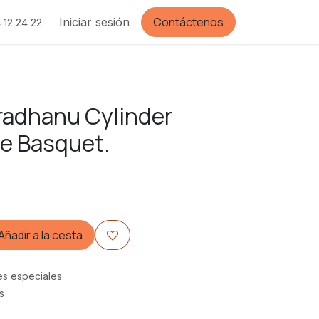
Contáctenos
Iniciar sesión
 12 24 22
radhanu Cylinder
e Basquet.
Añadir a la cesta
es especiales.
s